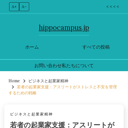
A+
A–
< < < <
hippocampus.jp
ホーム
すべての投稿
お問い合わせ
私たちについて
Skip
to
Home
ビジネスと起業家精神
若者の起業家支援：アスリートがストレスと不安を管理
content
するための戦略
ビジネスと起業家精神
若者の起業家支援：アスリートが