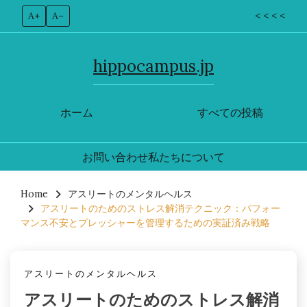
A+
A–
< < < <
hippocampus.jp
ホーム
すべての投稿
お問い合わせ
私たちについて
Skip
to
Home
アスリートのメンタルヘルス
アスリートのためのストレス解消テクニック：パフォー
content
マンス不安とプレッシャーを管理するための実証済み戦略
アスリートのメンタルヘルス
アスリートのためのストレス解消