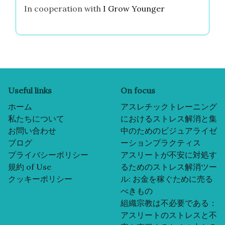
In cooperation with
I Grow Younger
Useful links
On focus
ホーム
アスレチックトレーニング
私たちについて
におけるストレス解消と集
お問い合わせ
中のためのビジュアライゼ
ブログ
ーションプラクティス
プライバシーポリシー
アスリートが不安に対処す
規約 of Use
るためのストレス解消ツー
クッキーポリシー
ル: お金を稼ぐために売る
べきもの
組織宗教は不必要である：
アスリートのストレスと不