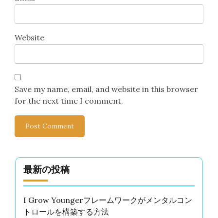
ト
上のためのテクニック
Leave a Reply
Your email address will not be published.
Required
fields are marked
*
Comment
*