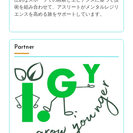
Uncategorized
(1)
アスリートのメンタルヘルス
(20)
サポートシステムとコミュニティの関与
(4)
ストレス管理技術
(4)
ビジネスと起業家精神
(10)
マインドフルネスとリラクゼーションの実践
(4)
メンタルウェルビーイングのための栄養
(4)
メンタルレジリエンス戦略
(4)
自己啓発と個人の成長
(48)
著者
ミア・ストラ