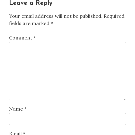
自己啓発と個人の成長
自己愛の技術：アスリートがストレスと
不安に対抗するための必須戦略
11/08/2025
ミア・ストラ
Previous:
Next:
Post
道徳的発達段階：レジリエ
アスリートとしてのストレ
navigation
ントなアスリートのための
ス対処法：メンタルレジリ
ストレスと不安のナビゲー
エンスとパフォーマンス向