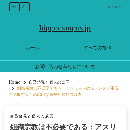
A+
A–
< < < <
hippocampus.jp
ホーム
すべての投稿
お問い合わせ
私たちについて
Skip
to
Home
自己啓発と個人の成長
組織宗教は不必要である：アスリートのストレスと不安
content
を克服するための内なる平和の見つけ方
自己啓発と個人の成長
組織宗教は不必要である：アスリ