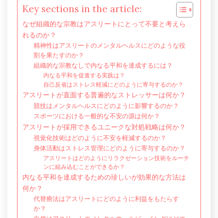
Key sections in the article:
なぜ組織的な宗教はアスリートにとって不要と考えら
れるのか？
精神性はアスリートのメンタルヘルスにどのような役
割を果たすのか？
組織的な宗教なしで内なる平和を達成するには？
内なる平和を促進する実践は？
自己反省はストレス軽減にどのように寄与するのか？
アスリートが直面する普遍的なストレッサーは何か？
競技はメンタルヘルスにどのように影響するのか？
スポーツにおける一般的な不安の源は何か？
アスリートが採用できるユニークな対処戦略は何か？
視覚化技術はどのように不安を軽減するのか？
身体活動はストレス管理にどのように寄与するのか？
アスリートはどのようにリラクゼーション技術をルーチ
ンに組み込むことができるか？
内なる平和を達成するための珍しいが効果的な方法は
何か？
代替療法はアスリートにどのように利益をもたらす
か？