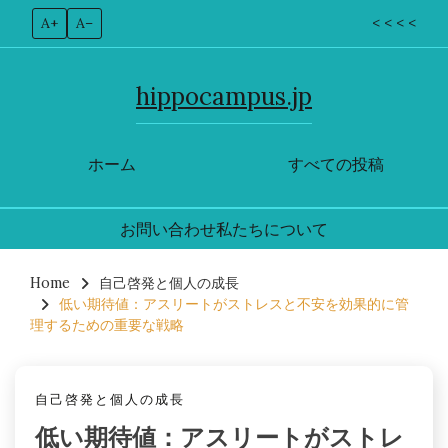
A+
A–
< < < <
hippocampus.jp
ホーム
すべての投稿
お問い合わせ
私たちについて
Skip
to
Home
自己啓発と個人の成長
低い期待値：アスリートがストレスと不安を効果的に管
content
理するための重要な戦略
自己啓発と個人の成長
低い期待値：アスリートがストレ