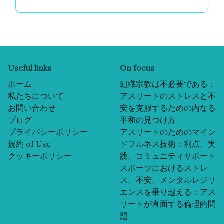
Useful links
On focus
ホーム
組織宗教は不必要である：
私たちについて
アスリートのストレスと不
お問い合わせ
安を克服するための内なる
ブログ
平和の見つけ方
プライバシーポリシー
アスリートのためのマイン
規約 of Use
ドフルネス技術：利点、実
クッキーポリシー
践、コミュニティサポート
スポーツにおけるストレ
ス、不安、メンタルレジリ
エンスを乗り越える：アス
リートが直面する倫理的問
題